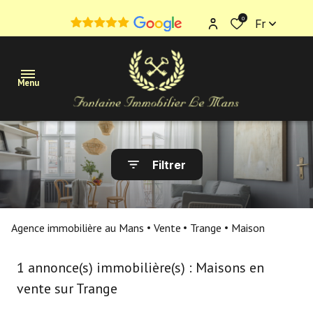
0
Fr
Menu
Maisons
Filtrer
Appartements
Terrains
Agence immobilière au Mans
Vente
Trange
Maison
Immobilier
professionnel
1
annonce(s) immobilière(s) : Maisons en
vente sur Trange
Estimation