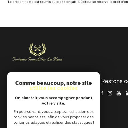
Le présent texte est soumis au droit français. L'Editeur se réserve le droit d
Restons c
Fontaine Immobilier
Comme beaucoup, notre site
utilise les cookies
02 43 86 04 28
On aimerait vous accompagner pendant
contact@fontaineimmobilier.fr
votre visite.
33 avenue de Paderborn
En poursuivant, vous acceptez l'utilisation des
72000 Le Mans
cookies par ce site, afin de vous proposer des
contenus adaptés et réaliser des statistiques !