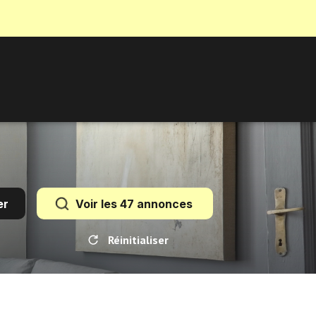
er
Voir les
47
annonces
Réinitialiser