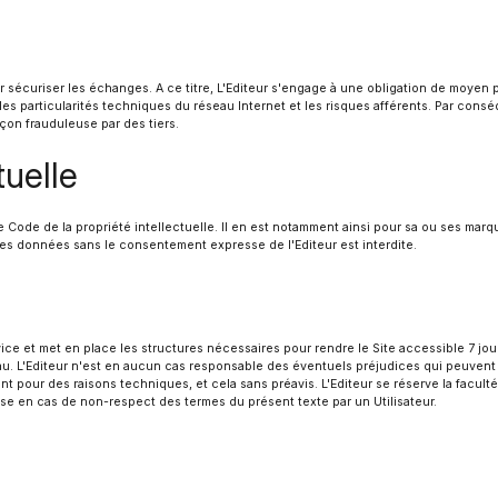
r sécuriser les échanges. A ce titre, L'Editeur s'engage à une obligation de moyen
es particularités techniques du réseau Internet et les risques afférents. Par consé
çon frauduleuse par des tiers.
tuelle
le Code de la propriété intellectuelle. Il en est notamment ainsi pour sa ou ses ma
e ces données sans le consentement expresse de l'Editeur est interdite.
ice et met en place les structures nécessaires pour rendre le Site accessible 7 jou
. L'Editeur n'est en aucun cas responsable des éventuels préjudices qui peuvent en
pour des raisons techniques, et cela sans préavis. L'Editeur se réserve la faculté d
rise en cas de non-respect des termes du présent texte par un Utilisateur.