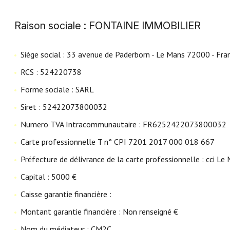
contacter
Raison sociale : FONTAINE IMMOBILIER
Fontaine
Immobilier
Siège social : 33 avenue de Paderborn - Le Mans 72000 - Fra
Gironde
RCS : 524220738
Alerte
Forme sociale : SARL
e-
mail
Siret : 52422073800032
Numero TVA Intracommunautaire : FR6252422073800032
Carte professionnelle T n° CPI 7201 2017 000 018 667
Préfecture de délivrance de la carte professionnelle : cci Le
Capital : 5000 €
Caisse garantie financière :
Montant garantie financière : Non renseigné €
Nom du médiateur : CM2C