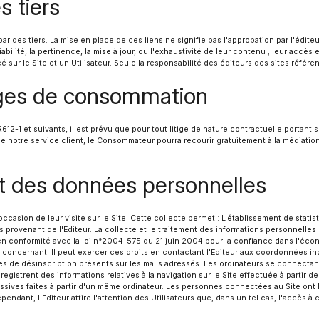
s tiers
ar des tiers. La mise en place de ces liens ne signifie pas l'approbation par l'édit
 fiabilité, la pertinence, la mise à jour, ou l'exhaustivité de leur contenu ; leur ac
é sur le Site et un Utilisateur. Seule la responsabilité des éditeurs des sites référ
tiges de consommation
2-1 et suivants, il est prévu que pour tout litige de nature contractuelle portant s
e notre service client, le Consommateur pourra recourir gratuitement à la médiation
 et des données personnelles
occasion de leur visite sur le Site. Cette collecte permet : L'établissement de statist
 provenant de l'Editeur. La collecte et le traitement des informations personnelles
en conformité avec la loi n°2004-575 du 21 juin 2004 pour la confiance dans l'écon
concernant. Il peut exercer ces droits en contactant l'Editeur aux coordonnées indi
tes de désinscription présents sur les mails adressés. Les ordinateurs se connectan
istrent des informations relatives à la navigation sur le Site effectuée à partir de 
ccessives faites à partir d'un même ordinateur. Les personnes connectées au Site ont 
dant, l'Editeur attire l'attention des Utilisateurs que, dans un tel cas, l'accès à c