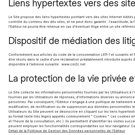
Liens hypertextes vers des site
Le Site propose des liens hypertextes pointant vers des sites Internet édités p
contrôle du contenu des dits sites, et ne peut donc garantir : l'exactitude, la
l'Editeur ne pourra être retenue en cas d'éventuel litige entre un site référenc
Dispositif de médiation des li
Conformément aux articles du code de la consommation L611-1 et suivants et R61
être résolu dans le cadre d'une réclamation préalablement introduite auprès d
disponible à l'adresse suivante : www.cm2c.net.
La protection de la vie privée
Le Site collecte les informations personnelles fournies par les Utilisateurs à l'
fournies par les Utilisateurs de réponses, d'informations diverses ou annonces
personnes. Par conséquent, l'Editeur s'engage à une politique de traitement 
modification, de rectification ou de suppression aux données personnelles le 
Utilisateurs du Site peuvent se désinscrire en cliquant sur les liens hypertex
au format texte très légers appelés communément " Cookies ". Les cookies enreg
et l'heure de la consultation, etc.). Ils permettent d'identifier les visites su
peuvent employer les fonctionnalités correspondantes sur leur navigateur. Cepen
Détail de la Politique de Gestion des Données personnelles de l'Editeur