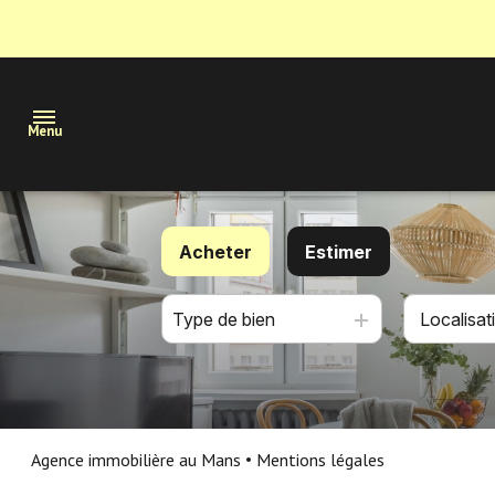
Menu
Maisons
Acheter
Estimer
Appartements
Type de bien
De l'ancien
Terrains
De l'immo pro
Immobilier
professionnel
Estimation
Agence immobilière au Mans
Mentions légales
Nous