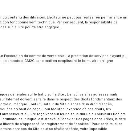
eur du contenu des dits sites. L'Editeur ne peut pas réaliser en permanence un
cès et bon fonctionnement technique. Par conséquent, la responsabilité de
encés sur le Site pourra être engagée.
ur l'exécution du contrat de vente et/ou la prestation de services n'ayant pu
. Il contactera CM2C par e-mail en remplissant le formulaire en ligne
iques générales sur le trafic sur le Site ; L'envoi vers les adresses mails
 sur Internet doivent se faire dans le respect des droits fondamentaux des
omie numérique. Tout utilisateur du Site dispose d'un droit d'accès,
quées en haut de page. Pour faciliter l'exercice de ces droits, les
t aux serveurs du Site reçoivent sur leur disque dur un ou plusieurs fichiers
l'ordinateur sur lequel est stocké le "cookie" (les pages consultées, la date
la liberté de s'opposer à l'enregistrement de "cookies". Pour se faire, elles
ertains services du Site peut se révéler altérée, voire impossible.