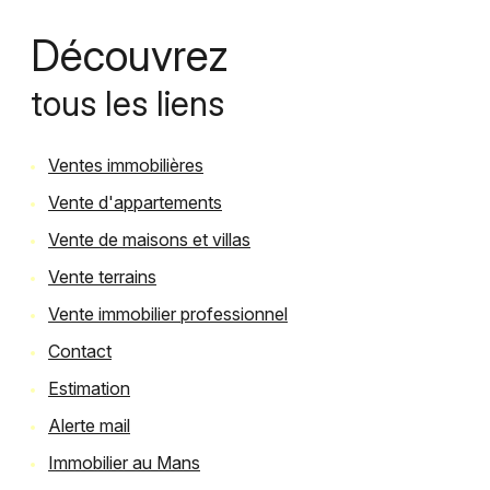
contacter
Découvrez
Fontaine
tous les liens
Immobilier
Gironde
Ventes immobilières
Alerte
e-
Vente d'appartements
mail
Vente de maisons et villas
Vente terrains
Vente immobilier professionnel
Contact
Estimation
Alerte mail
Immobilier au Mans