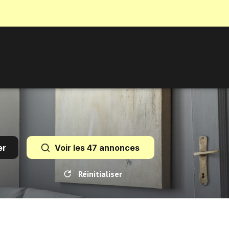
er
Voir les
47
annonces
Réinitialiser