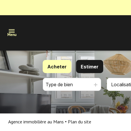
Menu
Maisons
Acheter
Estimer
Appartements
Type de bien
De l'ancien
Terrains
De l'immo pro
Immobilier
professionnel
Estimation
Agence immobilière au Mans
Plan du site
Nous