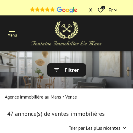
0
Fr
Menu
Maisons
Filtrer
Appartements
Terrains
Agence immobilière au Mans
Vente
Immobilier
professionnel
47
annonce(s) de ventes immobilières
Estimation
Trier par Les plus récentes