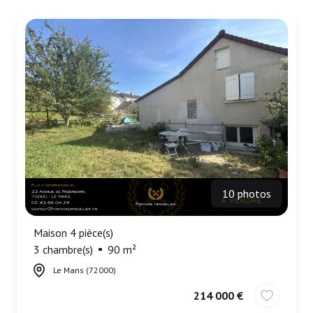
Nous
contacter
Fontaine
Immobilier
Gironde
Alerte
e-
mail
10 photos
Maison 4 pièce(s)
3 chambre(s)
90 m²
Le Mans (72000)
214 000 €