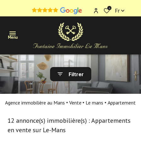
0
Fr
Menu
Maisons
Filtrer
Appartements
Terrains
Agence immobilière au Mans
Vente
Le mans
Appartement
Immobilier
professionnel
12
annonce(s) immobilière(s) : Appartements
en vente sur Le-Mans
Estimation