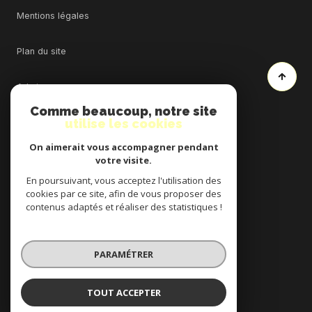
Mentions légales
Plan du site
Admin
Comme beaucoup, notre site
utilise les cookies
Nos honoraires
On aimerait vous accompagner pendant
Politique RGPD
votre visite.
En poursuivant, vous acceptez l'utilisation des
cookies par ce site, afin de vous proposer des
Cookies
contenus adaptés et réaliser des statistiques !
© 2026 | Tous droits réservés
PARAMÉTRER
Réalisé par
TOUT ACCEPTER