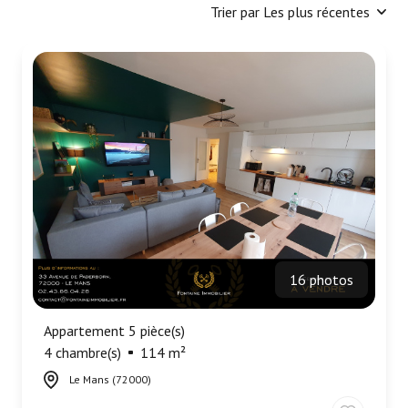
Trier par Les plus récentes
Nous
contacter
Fontaine
Immobilier
Gironde
Alerte
e-
mail
16 photos
Appartement 5 pièce(s)
4 chambre(s)
114 m²
Le Mans (72000)