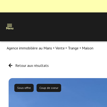
Menu
Agence immobilière au Mans
Vente
Trange
Maison
Maisons
Appartements
Retour aux résultats
Terrains
Immobilier
professionnel
Sous-offre
Coup de coeur
Estimation
Nous