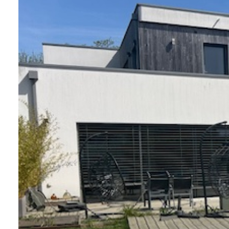
contacter
Fontaine
Immobilier
Gironde
Alerte
e-
mail