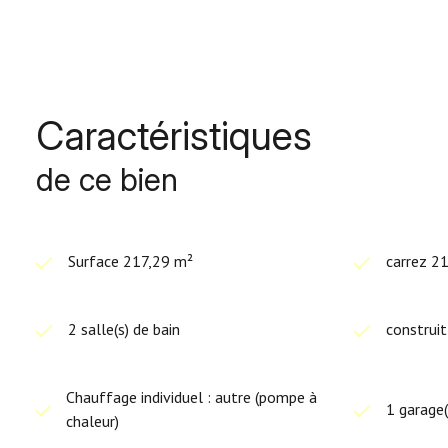
Les informations sur les risques auxquels ce bien est exposé s
Caractéristiques
de ce bien
Surface 217,29 m²
carrez 2
2 salle(s) de bain
construi
Chauffage individuel : autre (pompe à
1 garage(
chaleur)