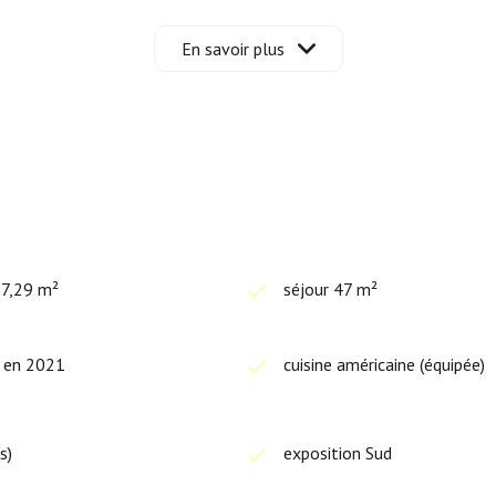
ont disponibles sur le site
Géorisques
En savoir plus
17,29 m²
séjour 47 m²
t en 2021
cuisine américaine (équipée)
s)
exposition Sud