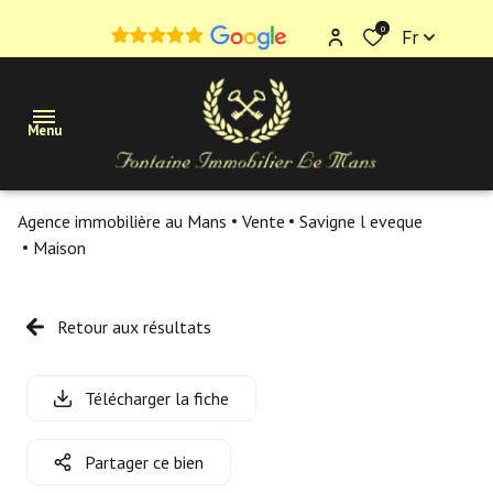
0
Fr
Menu
Agence immobilière au Mans
Vente
Savigne l eveque
Maisons
Maison
Appartements
Retour aux résultats
Terrains
Immobilier
Télécharger la fiche
professionnel
Partager ce bien
Estimation