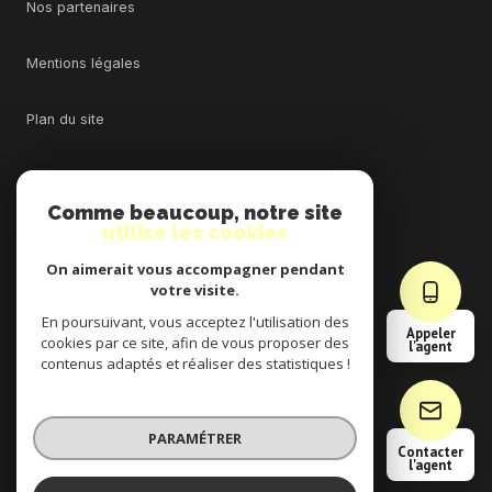
Nos partenaires
Mentions légales
Plan du site
Admin
Comme beaucoup, notre site
utilise les cookies
Nos honoraires
On aimerait vous accompagner pendant
Politique RGPD
votre visite.
En poursuivant, vous acceptez l'utilisation des
Appeler
cookies par ce site, afin de vous proposer des
Cookies
l'agent
contenus adaptés et réaliser des statistiques !
© 2026 | Tous droits réservés
PARAMÉTRER
Contacter
l'agent