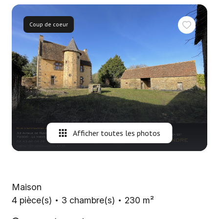
Nous
contacter
Coup de coeur
Fontaine
Immobilier
Gironde
Alerte
e-
mail
Afficher toutes les photos
Maison
4 pièce(s)
3 chambre(s)
230 m²