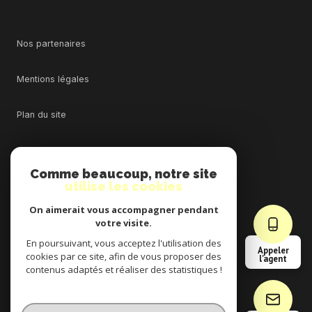
Nos partenaires
Mentions légales
Plan du site
Admin
Comme beaucoup, notre site
utilise les cookies
Nos honoraires
On aimerait vous accompagner pendant
Politique RGPD
votre visite.
En poursuivant, vous acceptez l'utilisation des
Appeler
cookies par ce site, afin de vous proposer des
Cookies
l'agent
contenus adaptés et réaliser des statistiques !
© 2026 | Tous droits réservés