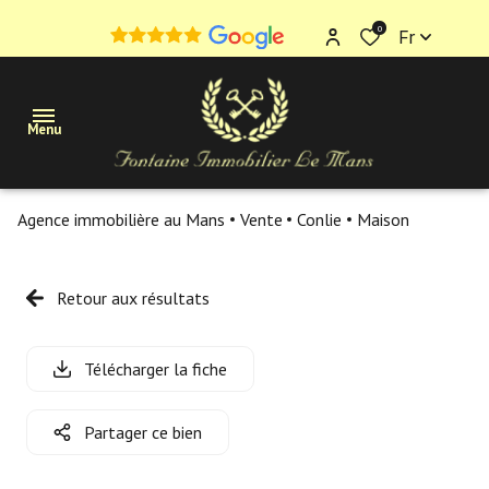
0
Fr
Menu
Agence immobilière au Mans
Vente
Conlie
Maison
Maisons
Appartements
Retour aux résultats
Terrains
Télécharger la fiche
Immobilier
professionnel
Partager ce bien
Estimation