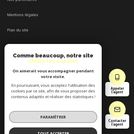
Mentions légales
Plan du site
Admin
Comme beaucoup, notre site
utilise les cookies
Nos honoraires
On aimerait vous accompagner pendant
Politique RGPD
votre visite.
En poursuivant, vous acceptez l'utilisation des
Appeler
cookies par ce site, afin de vous proposer des
Cookies
l'agent
contenus adaptés et réaliser des statistiques !
© 2026 | Tous droits réservés
PARAMÉTRER
Contacter
l'agent
Réalisé par
TOUT ACCEPTER