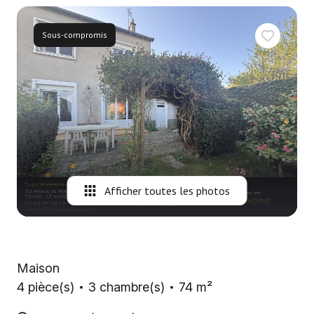
Nous
contacter
Sous-compromis
Fontaine
Immobilier
Gironde
Alerte
e-
mail
Afficher toutes les photos
Maison
4 pièce(s)
3 chambre(s)
74 m²